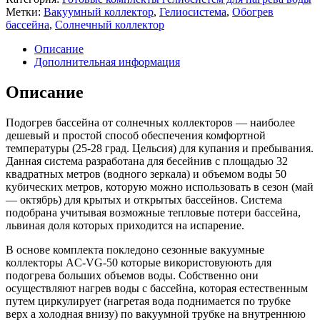
Метки:
Вакуумный коллектор
,
Гелиосистема
,
Обогрев
бассейна
,
Солнечный коллектор
Описание
Дополнительная информация
Описание
Подогрев бассейна от солнечных коллекторов — наиболее
дешевый и простой способ обеспечения комфортной
температуры (25-28 град. Цельсия) для купания и пребывания.
Данная система разработана для бесейнив с площадью 32
квадратных метров (водного зеркала) и объемом воды 50
кубических метров, которую можно использовать в сезон (май
— октябрь) для крытых и открытых бассейнов. Система
подобрана учитывая возможные тепловые потери бассейна,
львиная доля которых приходится на испарение.
В основе комплекта покледоно сезонные вакуумные
коллекторы AC-VG-50 которые використовуюють для
подогрева больших объемов воды. Собственно они
осуществляют нагрев воды с бассейна, которая естественным
путем циркулирует (нагретая вода поднимается по трубке
верх а холодная внизу) по вакуумной трубке на внутреннюю